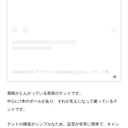
Campify公式アカウント(@campify_jp)がシェアした投稿
–
201
屋根がとんがっている形状のテントです。
中心に1本のポールがあり、それが支えになって建っているテ
ントです。
テントの構造がシンプルなため、設営が非常に簡単で、キャン