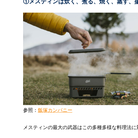
①
メスティンは
炊く、煮る、焼く、蒸す、
参照：
飯塚カンパニー
メスティンの最大の武器はこの多種多様な料理法に