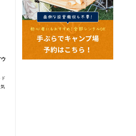
アウ
トド
人気