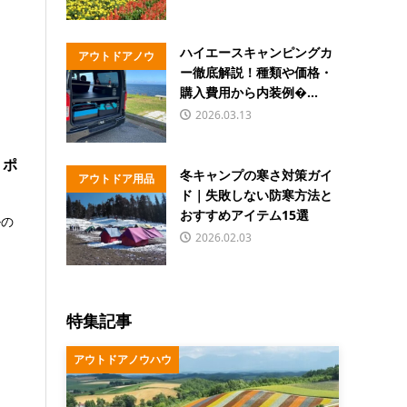
ハイエースキャンピングカ
アウトドアノウ
ー徹底解説！種類や価格・
ハウ
購入費用から内装例�...
2026.03.13
 ポ
冬キャンプの寒さ対策ガイ
アウトドア用品
ド｜失敗しない防寒方法と
おすすめアイテム15選
ルの
2026.02.03
.
特集記事
アウトドアノウハウ