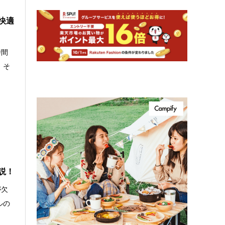
快適
時間
。そ
説！
が欠
ルの