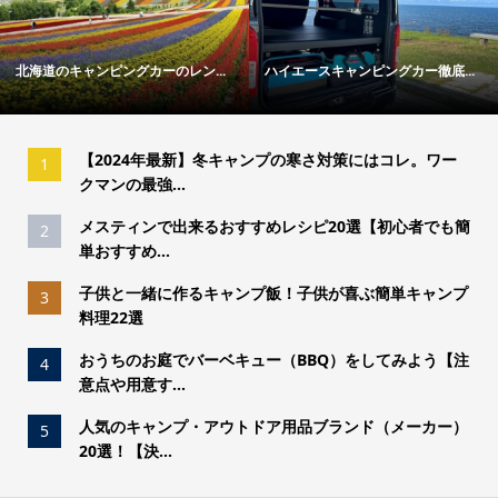
ー徹底...
冬キャンプの寒さ対策ガイド｜失...
「トウキョウクラフトのお
【2024年最新】冬キャンプの寒さ対策にはコレ。ワー
1
クマンの最強...
メスティンで出来るおすすめレシピ20選【初心者でも簡
2
単おすすめ...
子供と一緒に作るキャンプ飯！子供が喜ぶ簡単キャンプ
3
料理22選
おうちのお庭でバーベキュー（BBQ）をしてみよう【注
4
意点や用意す...
人気のキャンプ・アウトドア用品ブランド（メーカー）
5
20選！【決...