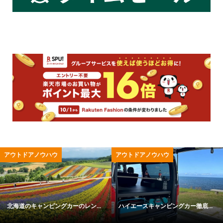
アウトドア用品
キャンプ用品
底...
冬キャンプの寒さ対策ガイド｜失...
「トウキョウクラフトのおすす