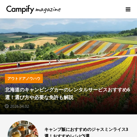
アウトドアノウハウ
6
ハイエースキャンピングカー徹底解説！種類や価格・購
費用から内装例&おす...
2026.03.13
3
キャンプギア専門のフリマアプリ
「VINOVER(ヴィノバー)」とは？