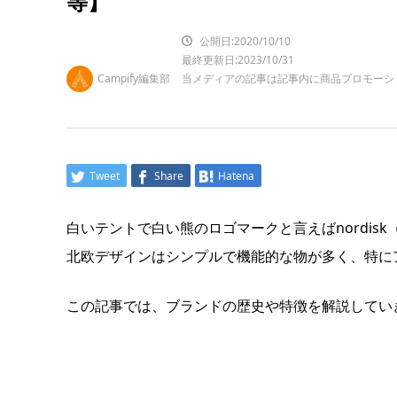
等】
公開日:2020/10/10
最終更新日:2023/10/31
Campify編集部
当メディアの記事は記事内に商品プロモーシ
Tweet
Share
Hatena
白いテントで白い熊のロゴマークと言えばnordis
北欧デザインはシンプルで機能的な物が多く、特に
この記事では、ブランドの歴史や特徴を解説してい