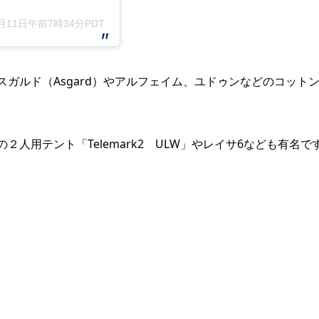
月月11日午前7時34分PDT
ガルド（Asgard）やアルフェイム、ユドゥンなどのコット
人用テント「Telemark2 ULW」やレイサ6なども有名で