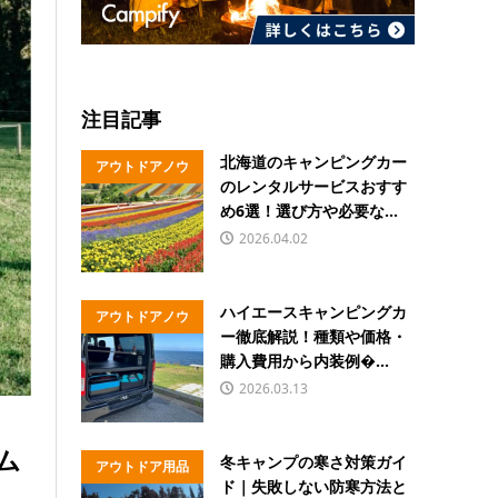
注目記事
北海道のキャンピングカー
アウトドアノウ
のレンタルサービスおすす
ハウ
め6選！選び方や必要な...
2026.04.02
ハイエースキャンピングカ
アウトドアノウ
ー徹底解説！種類や価格・
ハウ
購入費用から内装例�...
2026.03.13
ム
冬キャンプの寒さ対策ガイ
アウトドア用品
ド｜失敗しない防寒方法と