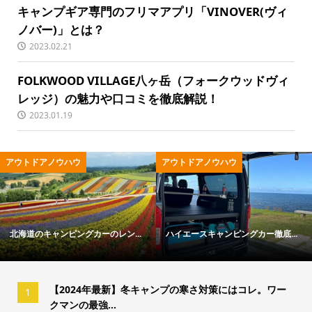
キャンプギア専門のフリマアプリ「VINOVER(ヴィ
ノバー)」とは？
2023.02.21
FOLKWOOD VILLAGE八ヶ岳（フォークウッドヴィ
レッジ）の魅力や口コミを徹底解説！
2023.01.19
ウ
アウトドアノウハウ
アウトドア用品
グカーのレン...
ハイエースキャンピングカー徹底...
冬キャンプの寒さ対
【2024年最新】冬キャンプの寒さ対策にはコレ。ワー
1
クマンの最強...