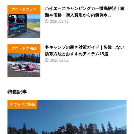
ハイエースキャンピングカー徹底解説！種
アウトドアノウ
類や価格・購入費用から内装例�...
ハウ
2026.03.13
冬キャンプの寒さ対策ガイド｜失敗しない
アウトドア用品
防寒方法とおすすめアイテム15選
2026.02.03
特集記事
アウトドア用品