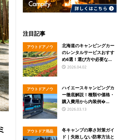
注目記事
北海道のキャンピングカー
アウトドアノウ
のレンタルサービスおすす
ハウ
め6選！選び方や必要な...
2026.04.02
ハイエースキャンピングカ
アウトドアノウ
ー徹底解説！種類や価格・
ハウ
購入費用から内装例�...
2026.03.13
ミ
冬キャンプの寒さ対策ガイ
アウトドア用品
ド｜失敗しない防寒方法と