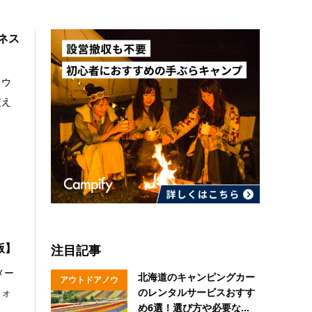
ネス
。ウ
使え
版】
注目記事
メー
北海道のキャンピングカー
アウトドアノウ
フォ
のレンタルサービスおすす
ハウ
め6選！選び方や必要な...