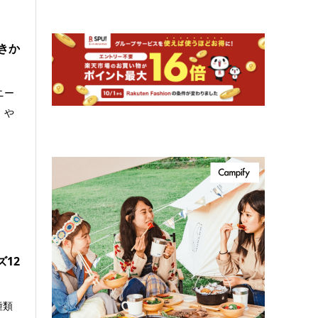
きか
ニー
 や
12
種類