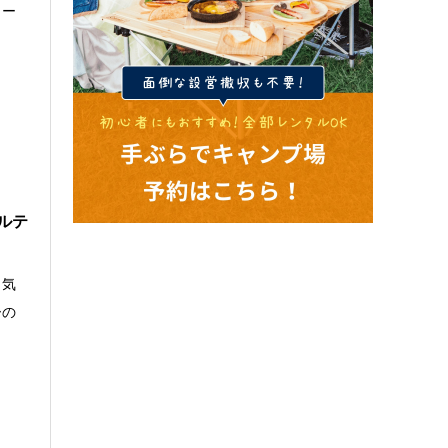
ュー
ルテ
も気
ーの