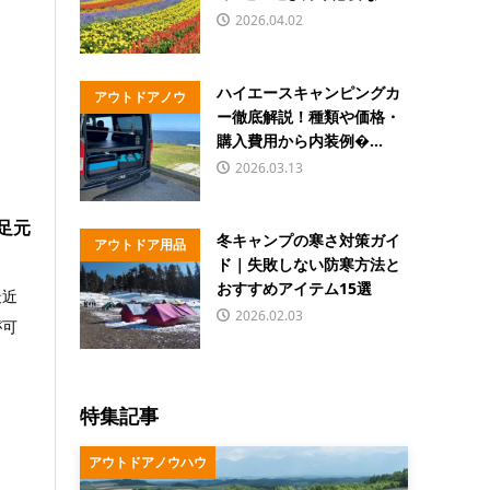
2026.04.02
ハイエースキャンピングカ
アウトドアノウ
ー徹底解説！種類や価格・
ハウ
購入費用から内装例�...
2026.03.13
足元
冬キャンプの寒さ対策ガイ
アウトドア用品
ド｜失敗しない防寒方法と
おすすめアイテム15選
最近
2026.02.03
が可
特集記事
アウトドアノウハウ