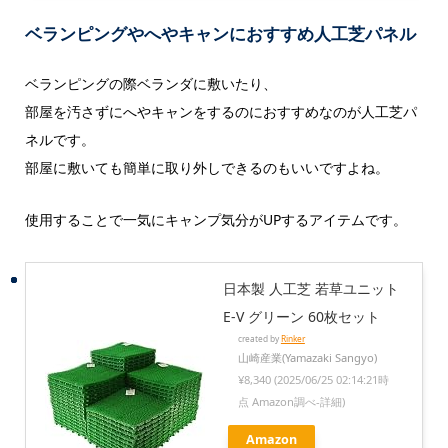
ベランピングやへやキャンにおすすめ人工芝パネル
ベランピングの際ベランダに敷いたり、
部屋を汚さずにへやキャンをするのにおすすめなのが人工芝パ
ネルです。
部屋に敷いても簡単に取り外しできるのもいいですよね。
使用することで一気にキャンプ気分がUPするアイテムです。
日本製 人工芝 若草ユニット
E-V グリーン 60枚セット
created by
Rinker
山崎産業(Yamazaki Sangyo)
¥8,340
(2025/06/25 02:14:21時
点 Amazon調べ-
詳細)
Amazon