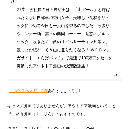
27歳、会社員の日々野鮎美は、「山ガール」と呼ば
れたくない自称単独登山女子。美味しい食材をリュ
ックにつめて今日も一人山を登るのでした。欲張り
ウィンナー麺、雲上の楽園コーヒー、魅惑のブルス
ケッタ、炊きたてご飯のオイルサーディン丼等々。
読むとお腹がすく＆山に登りたくなる！ ＷＥＢマン
ガサイト「くらげバンチ」で最速で100万アクセスを
突破したアウトドア漫画の決定版誕生！
↑
「山と食欲と私」1巻
あらすじより引用
キャンプ漫画ではありませんが、アウトドア漫画ということ
で、登山漫画（山ごはん）のおすすめです。
流行りに流されずに、1人登山を楽しむ主人公が、