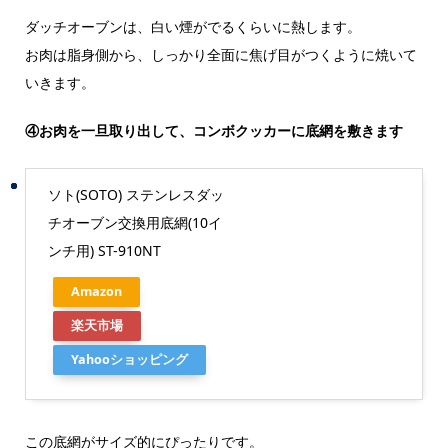
ダッチオーブンは、白い煙がでるくらいに熱します。
お肉は脂身側から、しっかり全面に焦げ目がつくように焼いて
いきます。
④お肉を一旦取り出して、コンボクッカーに底網を敷きます
ソト(SOTO) ステンレスダッ
チオーブン交換用底網(10イ
ンチ用) ST-910NT
Amazon
楽天市場
Yahooショッピング
この底網がサイズ的にぴったりです。