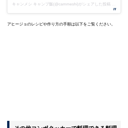
キャンメシ キャンプ飯(@cammeshi)がシェアした投稿
–
2019
アヒージョのレシピや作り方の手順は以下をご覧ください。