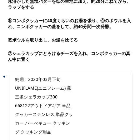
④溶かした無塩バターを③の生地に加え、約20分こねてから、
ラップをする
⑤コンボクッカーに40度くらいのお湯を張り、④のボウルを入
れ、コンボクッカーの蓋をして、約40分間一次発酵。
⑥ボウルを取り出し、お湯を捨てる
⑦シェラカップにとろけるチーズを入れ、コンボクッカーの真
ん中に置く
納期：2020年03月下旬
UNIFLAME(ユニフレーム) 燕
三条シェラカップ300
668122アウトドアギア 単品
クッカーステンレス 単品クッ
カー バーべキュー クッキン
グ クッキング用品