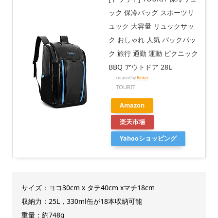
ック 保冷バッグ スポーツリ
ュック 大容量 リュックサッ
ク おしゃれ 人気 バックパッ
ク 旅行 通勤 運動 ピクニック
BBQ アウトドア 28L
created by
Rinker
TOURIT
Amazon
楽天市場
Yahooショッピング
サイズ：ヨコ30cm x タテ40cm xマチ18cm
収納力：25L，330ml缶が18本収納可能
重量：約748g