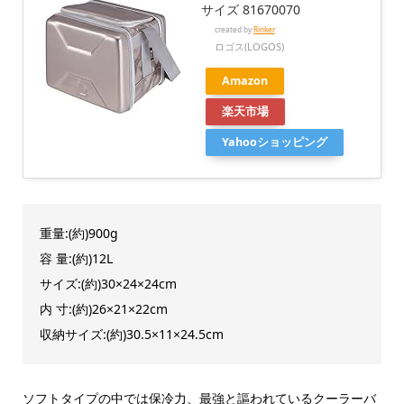
サイズ 81670070
created by
Rinker
ロゴス(LOGOS)
Amazon
楽天市場
Yahooショッピング
重量:(約)900g
容 量:(約)12L
サイズ:(約)30×24×24cm
内 寸:(約)26×21×22cm
収納サイズ:(約)30.5×11×24.5cm
ソフトタイプの中では保冷力、最強と謳われているクーラーバ