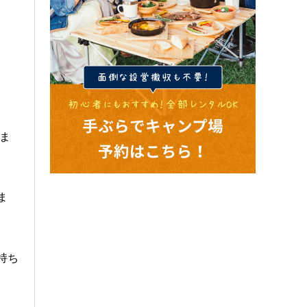
ま
ま
持ち