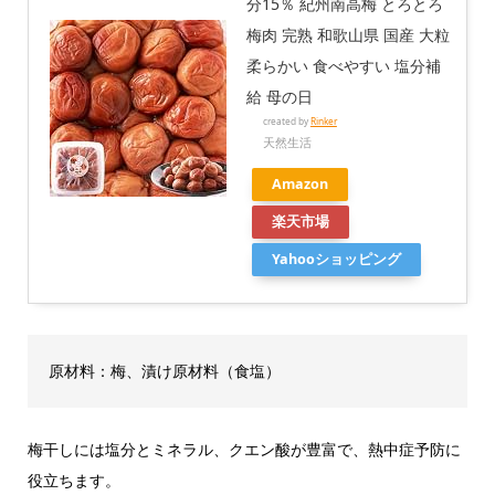
分15％ 紀州南高梅 とろとろ
梅肉 完熟 和歌山県 国産 大粒
柔らかい 食べやすい 塩分補
給 母の日
created by
Rinker
天然生活
Amazon
楽天市場
Yahooショッピング
原材料：梅、漬け原材料（食塩）
梅干しには塩分とミネラル、クエン酸が豊富で、熱中症予防に
役立ちます。