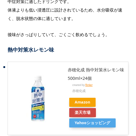
中症対策に適したドリンクです。
体液よりも低い浸透圧に設計されているため、水分吸収が速
く、脱水状態の体に適しています。
後味がさっぱりしていて、ごくごく飲めるでしょう。
熱中対策水レモン味
赤穂化成 熱中対策水レモン味
500ml×24個
created by
Rinker
赤穂化成
Amazon
楽天市場
Yahooショッピング