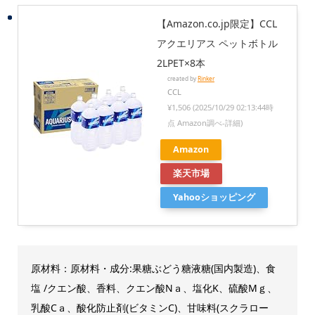
【Amazon.co.jp限定】CCL
アクエリアス ペットボトル
2LPET×8本
created by
Rinker
CCL
¥1,506
(2025/10/29 02:13:44時
点 Amazon調べ-
詳細)
Amazon
楽天市場
Yahooショッピング
原材料：原材料・成分:果糖ぶどう糖液糖(国内製造)、食
塩 /クエン酸、香料、クエン酸Nａ、塩化K、硫酸Mｇ、
乳酸Cａ、酸化防止剤(ビタミンC)、甘味料(スクラロー