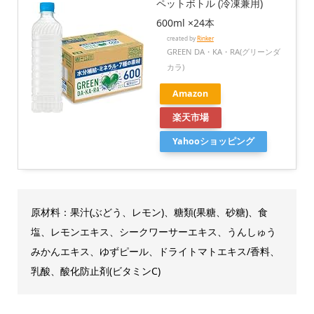
ペットボトル (冷凍兼用)
600ml ×24本
created by
Rinker
GREEN DA・KA・RA(グリーンダ
カラ)
Amazon
楽天市場
Yahooショッピング
原材料：果汁(ぶどう、レモン)、糖類(果糖、砂糖)、食
塩、レモンエキス、シークワーサーエキス、うんしゅう
みかんエキス、ゆずピール、ドライトマトエキス/香料、
乳酸、酸化防止剤(ビタミンC)