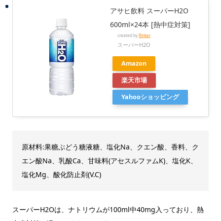
アサヒ飲料 スーパーH2O
600ml×24本 [熱中症対策]
created by
Rinker
スーパーH2O
Amazon
楽天市場
Yahooショッピング
原材料:果糖ぶどう糖液糖、塩化Na、クエン酸、香料、ク
エン酸Na、乳酸Ca、甘味料(アセスルファムK)、塩化K、
塩化Mg、酸化防止剤(V.C)
スーパーH2Oは、ナトリウムが100ml中40mg入っており、熱