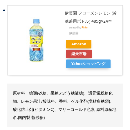
伊藤園 フローズンレモン (冷
凍兼用ボトル) 485g×24本
created by
Rinker
伊藤園
Amazon
楽天市場
Yahooショッピング
原材料：糖類(砂糖、果糖ぶどう糖液糖)、還元澱粉糖化
物、レモン果汁/酸味料、香料、ゲル化剤(増粘多糖類)、
酸化防止剤(ビタミンC)、マリーゴールド色素 原料原産地
名:国内製造(砂糖)