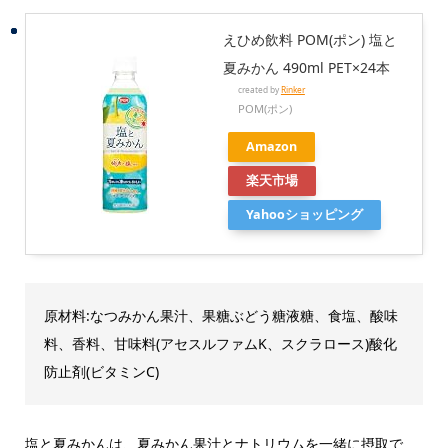
えひめ飲料 POM(ポン) 塩と
夏みかん 490ml PET×24本
created by
Rinker
POM(ポン)
Amazon
楽天市場
Yahooショッピング
原材料:なつみかん果汁、果糖ぶどう糖液糖、食塩、酸味
料、香料、甘味料(アセスルファムK、スクラロース)酸化
防止剤(ビタミンC)
塩と夏みかんは、夏みかん果汁とナトリウムを一緒に摂取で