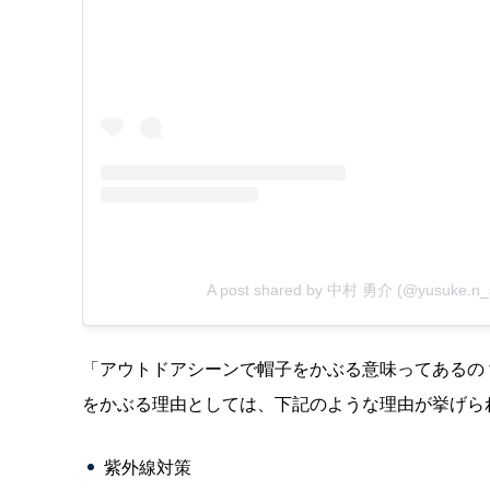
A post shared by 中村 勇介 (@yusuke.n
「アウトドアシーンで帽子をかぶる意味ってあるの
をかぶる理由としては、下記のような理由が挙げら
紫外線対策