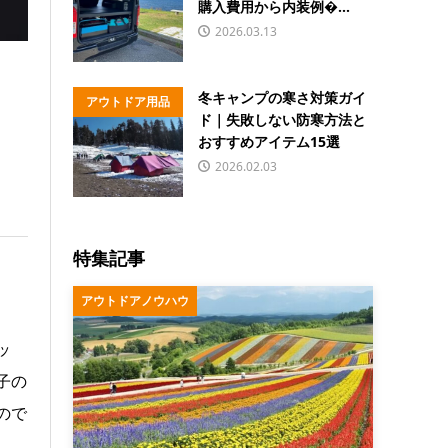
購入費用から内装例�...
2026.03.13
冬キャンプの寒さ対策ガイ
アウトドア用品
ド｜失敗しない防寒方法と
おすすめアイテム15選
2026.02.03
特集記事
アウトドアノウハウ
ッ
子の
ので