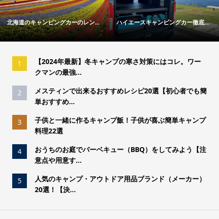
ハイエースキャンピングカー徹底...
冬キャンプの寒さ対策ガイド｜失...
【2024年最新】冬キャンプの寒さ対策にはコレ。ワー
1
クマンの最強...
メスティンで出来るおすすめレシピ20選【初心者でも簡
2
単おすすめ...
子供と一緒に作るキャンプ飯！子供が喜ぶ簡単キャンプ
3
料理22選
おうちのお庭でバーベキュー（BBQ）をしてみよう【注
4
意点や用意す...
人気のキャンプ・アウトドア用品ブランド（メーカー）
5
20選！【決...