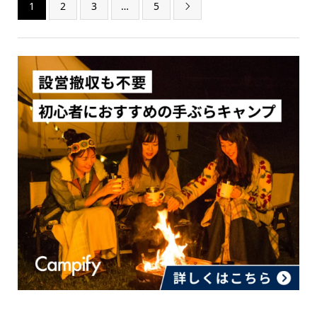
1
2
3
…
5
