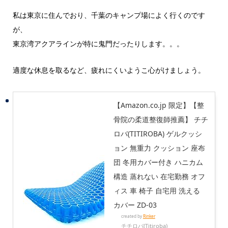
私は東京に住んでおり、千葉のキャンプ場によく行くのです
が、
東京湾アクアラインが特に鬼門だったりします。。。
適度な休息を取るなど、疲れにくいようこ心がけましょう。
【Amazon.co.jp 限定】【整
骨院の柔道整復師推薦】 チチ
ロバ(TITIROBA) ゲルクッシ
ョン 無重力 クッション 座布
団 冬用カバー付き ハニカム
構造 蒸れない 在宅勤務 オフ
ィス 車 椅子 自宅用 洗える
カバー ZD-03
created by
Rinker
チチロバ(Titiroba)