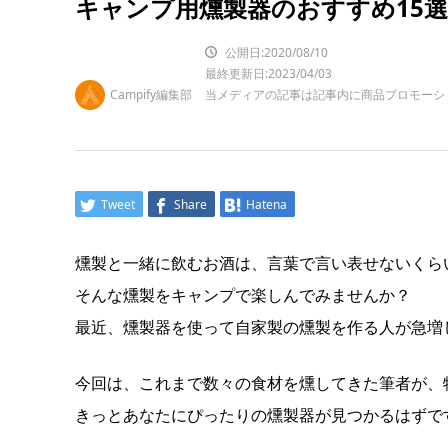
キャンプ用燻製器のおすすめ15選
公開日:2020/08/10
最終更新日:2023/04/03
Campify編集部
当メディアの記事は記事内に商品プロモーシ
Tweet
Share
Hatena
燻製と一緒に飲むお酒は、言葉で言い表せないくら
そんな燻製をキャンプで楽しんでみませんか？
最近、燻製器を使って自家製の燻製を作る人が急増
今回は、これまで数々の食材を燻してきた筆者が、
きっとあなたにぴったりの燻製器が見つかるはずで