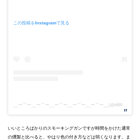
この投稿をInstagramで見る
__ー￣ー__ー￣ー__ー￣ー__ー￣ー__ー￣ー__(@iillllllllllliilllllllllllii)がシェアした投稿
いいところばかりのスモーキングガンですが時間をかけた通常
の燻製と比べると、やはり色の付き方などは弱くなります。ま