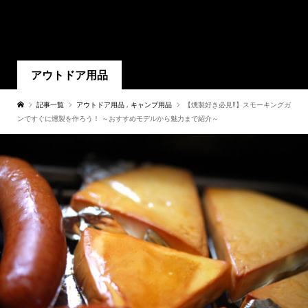
アウトドア用品
記事一覧
アウトドア用品
,
キャンプ用品
【燻製好き必見‼】スモーキングガ
ンですぐに燻製を作ろう！ ～おすすめモデルから魅力まで紹介～