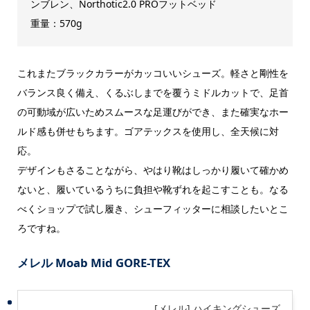
ンブレン、Northotic2.0 PROフットベッド
重量：570g
これまたブラックカラーがカッコいいシューズ。軽さと剛性を
バランス良く備え、くるぶしまでを覆うミドルカットで、足首
の可動域が広いためスムースな足運びができ、また確実なホー
ルド感も併せもちます。ゴアテックスを使用し、全天候に対
応。
デザインもさることながら、やはり靴はしっかり履いて確かめ
ないと、履いているうちに負担や靴ずれを起こすことも。なる
べくショップで試し履き、シューフィッターに相談したいとこ
ろですね。
メレル Moab Mid GORE-TEX
[メレル] ハイキングシューズ