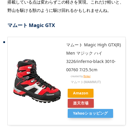
搭載している点は変わらずこの軽さを実現。これだけ軽いと、
野山を駆ける獣のように駆け回れるかもしれませんね。
マムート Magic GTX
マムート Magic High GTX(R)
Men マジック ハイ
3226/inferno-black 3010-
00760 7/25.5cm
created by
Rinker
マムート(MAMMUT)
Amazon
楽天市場
Yahooショッピング