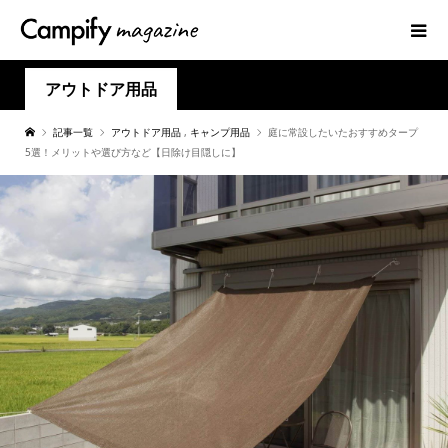
アウトドア用品
記事一覧
アウトドア用品
,
キャンプ用品
庭に常設したいたおすすめタープ
5選！メリットや選び方など【日除け目隠しに】