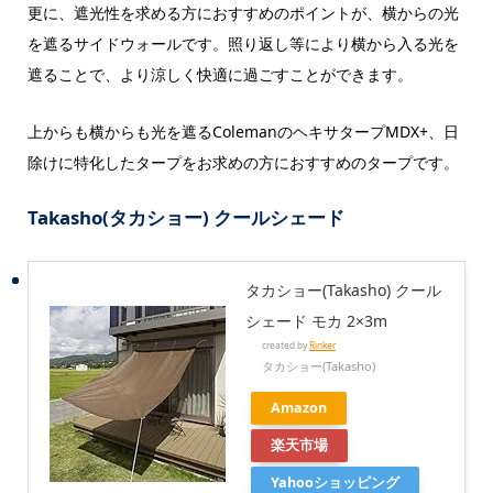
更に、遮光性を求める方におすすめのポイントが、横からの光
を遮るサイドウォールです。照り返し等により横から入る光を
遮ることで、より涼しく快適に過ごすことができます。
上からも横からも光を遮るColemanのヘキサタープMDX+、日
除けに特化したタープをお求めの方におすすめのタープです。
Takasho(タカショー) クールシェード
タカショー(Takasho) クール
シェード モカ 2×3m
created by
Rinker
タカショー(Takasho)
Amazon
楽天市場
Yahooショッピング