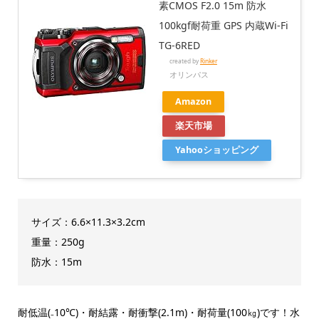
素CMOS F2.0 15m 防水
100kgf耐荷重 GPS 内蔵Wi-Fi
TG-6RED
created by
Rinker
オリンパス
Amazon
楽天市場
Yahooショッピング
サイズ：6.6×11.3×3.2cm
重量：250g
防水：15m
耐低温(₋10℃)・耐結露・耐衝撃(2.1m)・耐荷量(100㎏)です！水