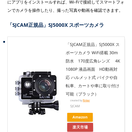
にアプリをインストールすれば、Wi-Fiで接続してスマートフォ
ンでカメラを操作したり、撮った写真や動画を確認できます。
「SJCAM正規品」SJ5000X スポーツカメラ
「SJCAM正規品」SJ5000X ス
ポーツカメラ WiFi搭載 30m
防水 170度広角レンズ 4K
1080P 液晶画面 HD動画対
応 ハルメット式 バイクや自
転車、カートや車に取り付け
可能（ブラック）
created by
Rinker
SJCAM
Amazon
楽天市場