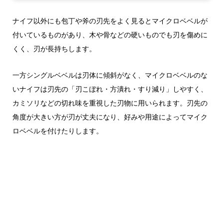
ナイフ以外にも包丁や斧の刃先をよく見るとマイクロベベルが
付いているものがあり、木や骨などの硬いものでも刃を傷めに
くく、刃が長持ちします。
一方シングルベベルは刃体に傾斜がなく、マイクロベベルのな
いナイフは刃先の「刃こぼれ・方潰れ・すり減り」しやすく、
カミソリなどの切れ味を重視した刃物に用いられます。刃先の
角度が大きい方が刃が丈夫になり、好みや用途によってマイク
ロベベルを付けたりします。