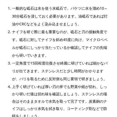
一般的な砥石は水を使う水砥石で、バケツに水を溜め10～
30分砥石を浸しておく必要があります。油砥石であれば灯
油やCRCなどをよく染み込ませましょう。
ナイフを研ぐ際に最も重要なのが、砥石と刃の接触角度で
す。砥石に対してナイフを斜め45度に向け、マイクロベベ
ルが砥石にしっかり当たっているか確認してナイフの先端
から研いでいきます。
一定角度で15回程度往復させ綺麗に研げていれば細かなバ
リが出てきます。ステンレスだと少し時間がかかります
が、バリを取るために反対側も同じ要領で研ぎましょう。
上手く研げていれば厚い刃の斧でも野菜や紙が切れ、しっ
かり研いだ後は切れ味を確認しましょう。ステンレスの場
合はそのままタオルで水気を取って完了です。炭素銅のナ
イフは
しっかり水気を拭き取り、コーティング剤などで防
錆をしましょう。