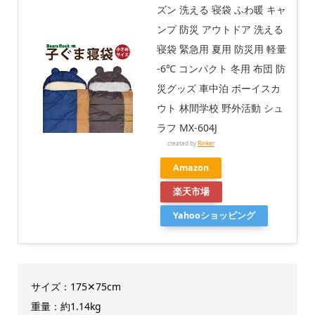
ズン 洗える 寝袋 ふわ暖 キャ
ンプ 防災 アウトドア 洗える
寝袋 緊急用 夏用 防災用 軽量
-6℃ コンパクト 冬用 布団 防
災グッズ 車中泊 ボーイスカ
ウト 林間学校 野外活動 シュ
ラフ MX-604J
created by
Rinker
Amazon
楽天市場
Yahooショッピング
サイズ：175✕75cm
重量：約1.14kg