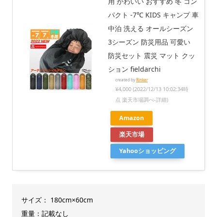
用 かわいい おすすめ 冬 コン
パクト -7℃ KIDS キャンプ 車
中泊 洗える オールシーズン
3シーズン 防災用品 可愛い
防災セット 震災 マット クッ
ション fieldarchi
created by
Rinker
¥4,000
(2022/12/13 10:02:34時
点 楽天市場調べ-
詳細)
Amazon
楽天市場
Yahooショッピング
サイズ： 180cm×60cm
重量：記載なし