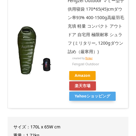
Fengzel Outdoor マミー型子
供用寝袋 170*65(45)cmダウ
ン率93% 400-1500g高級羽毛
充填 軽量 コンパクト アウト
ドア 自宅用 極限耐寒 シュラ
フ (ミリタリー, 1200gダウン
詰め（厳寒用）)
created by
Rinker
Fengzel Outdoor
Amazon
楽天市場
Yahooショッピング
サイズ：170L x 65W cm
重量：1.72kg