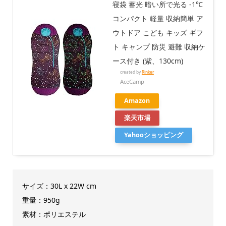
寝袋 蓄光 暗い所で光る -1℃
コンパクト 軽量 収納簡単 ア
ウトドア こども キッズ ギフ
ト キャンプ 防災 避難 収納ケ
ース付き (紫、130cm)
created by
Rinker
AceCamp
Amazon
楽天市場
Yahooショッピング
サイズ：30L x 22W cm
重量：950g
素材：ポリエステル