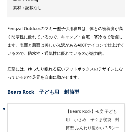
素材：記載なし
Fengzal Outdoorのマミー型子供用寝袋は、体との密着度が高
く防寒性に優れているので、キャンプ・自宅・寒冷地で活躍し
ます。表面と肌面は美しい光沢がある400Tナイロンで仕上げて
いるので、防水性・通気性に優れているのが魅力的。
底部には、ゆったり眠れる広いフットボックスのデザインにな
っているので足元を自由に動かせます。
Bears Rock 子ども用 封筒型
【Bears Rock】-6度 子ども
用 小さめ 子ぐま寝袋 封
筒型 ふんわり暖かい 3.5シー