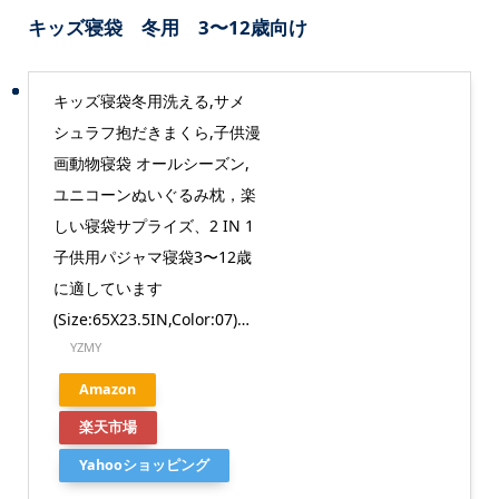
キッズ寝袋 冬用 3〜12歳向け
キッズ寝袋冬用洗える,サメ
シュラフ抱だきまくら,子供漫
画動物寝袋 オールシーズン,
ユニコーンぬいぐるみ枕，楽
しい寝袋サプライズ、2 IN 1
子供用パジャマ寝袋3〜12歳
に適しています
(Size:65X23.5IN,Color:07)…
YZMY
Amazon
楽天市場
Yahooショッピング