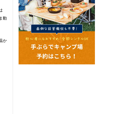
は
ま動
温か