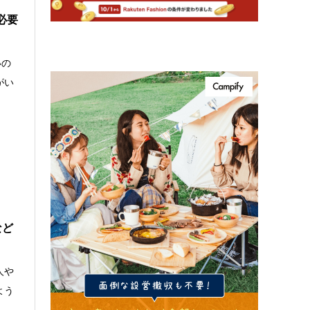
必要
いの
がい
など
人や
よう