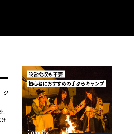
、ジ
能性
るけ