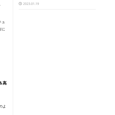
2023.01.19
ッ
キュ
方に
＆高
のよ