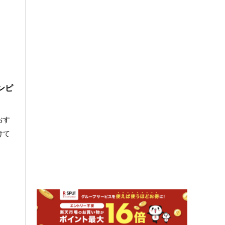
ンピ
おす
けて