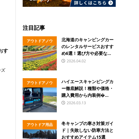
注目記事
北海道のキャンピングカー
アウトドアノウ
のレンタルサービスおすす
おす
ハウ
め6選！選び方や必要な...
2026.04.02
ーズ
、
ハイエースキャンピングカ
アウトドアノウ
ー徹底解説！種類や価格・
ハウ
購入費用から内装例�...
2026.03.13
冬キャンプの寒さ対策ガイ
アウトドア用品
ド｜失敗しない防寒方法と
おすすめアイテム15選