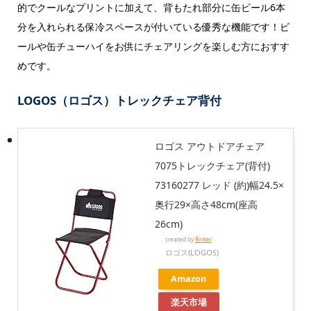
的でクールなプリントに加えて、背もたれ部分に缶ビール6本
分を入れられる保冷スペースが付いている優秀な機能です！ビ
ールや缶チューハイをお供にチェアリングを楽しむ方におすす
めです。
LOGOS（ロゴス）トレックチェア背付
ロゴス アウトドアチェア
7075トレックチェア(背付)
73160277 レッド (約)幅24.5×
奥行29×高さ48cm(座高
26cm)
created by
Rinker
ロゴス(LOGOS)
Amazon
楽天市場