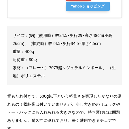
Yahooショッピング
サイズ：(約)（使用時）幅24.5×奥行29×高さ48cm(座高
26cm)、（収納時）幅24.5×奥行34.5×厚さ4.5cm
重量：400g
耐荷重：80㎏
素材：（フレーム）7075超々ジュラルミンポール、 （生
地）ポリエステル
背もたれ付きで、500g以下という軽量さを実現したかなりの優
れもの！収納袋は付いていませんが、少し大きめのリュックや
トートバッグにも入れられる大きさなので、持ち運びには問題
ありません。耐久性に優れており、長く愛用できるチェアで
す。