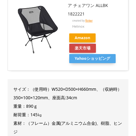
ア チェアワン ALLBK
1822221
created by
Rinker
Helinox
Amazon
楽天市場
Yahooショッピング
サイズ：（使用時）W520×D500×H660mm、（収納時）
350×100×120mm、座面高:34cm
重量：890ｇ
耐荷重：145㎏
素材：（フレーム）金属(アルミニウム合金)、樹脂、ヒン
ジ