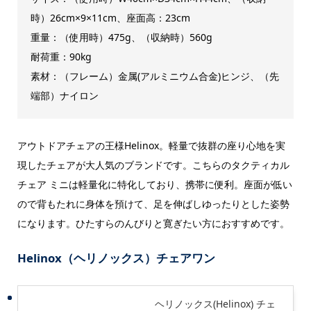
時）26cm×9×11cm、座面高：23cm
重量：（使用時）475g、（収納時）560g
耐荷重：90kg
素材：（フレーム）金属(アルミニウム合金)ヒンジ、（先
端部）ナイロン
アウトドアチェアの王様Helinox。軽量で抜群の座り心地を実
現したチェアが大人気のブランドです。こちらのタクティカル
チェア ミニは軽量化に特化しており、携帯に便利。座面が低い
ので背もたれに身体を預けて、足を伸ばしゆったりとした姿勢
になります。ひたすらのんびりと寛ぎたい方におすすめです。
Helinox（ヘリノックス）チェアワン
ヘリノックス(Helinox) チェ