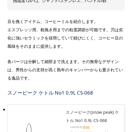
熱温度120℃)、シャフト/ステンレス、ハンドル/鉄
豆を挽くアイテム、コーヒーミルを紹介します。
エスプレッソ用、粗挽き用までの粒度調節が可能です。刃は劣
化に強いセラミックを採用していて錆びにくく、コーヒー豆の
風味をそのままに提供します。
各パーツは分解して細部まで洗えます。その無骨なデザイン
は、男性からの支持が高く熟年のキャンパーからも愛されてい
る逸品です。
スノーピーク ケトル No1 0.9L CS-068
スノーピーク(snow peak) ケ
トル No1 0.9L CS-068
created by
Rinker