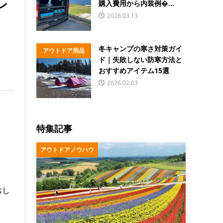
レ
購入費用から内装例�...
2026.03.13
冬キャンプの寒さ対策ガイ
アウトドア用品
ド｜失敗しない防寒方法と
おすすめアイテム15選
2026.02.03
特集記事
アウトドアノウハウ
おし