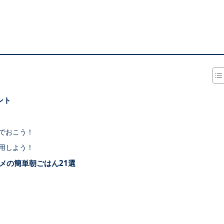
ント
でおこう！
用しよう！
メの簡単朝ごはん21選