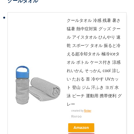
クールタオル
クールタオル 冷感 残暑 暑さ
猛暑 熱中症対策 グッズ クー
ル アイスタオル ひんやり 速
乾 スポーツ タオル 振ると冷
える超冷却タオル 極冷iceタ
オル ボトル ケース付き 涼感
れいかん そっかん cool 涼し
い たおる 首 冷やす UVカッ
ト 登山 ジム 汗ふき ヨガ 水
泳 ビーチ 運動用 携帯便利 グ
レー
created by
Rinker
Rivroo
Amazon