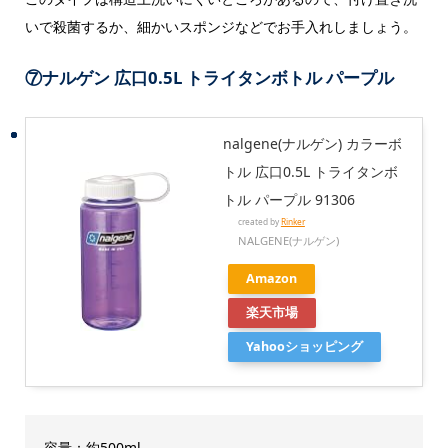
いで殺菌するか、細かいスポンジなどでお手入れしましょう。
⑦
ナルゲン 広口0.5L トライタンボトル パープル
nalgene(ナルゲン) カラーボ
トル 広口0.5L トライタンボ
トル パープル 91306
created by
Rinker
NALGENE(ナルゲン)
Amazon
楽天市場
Yahooショッピング
容量：約500ml