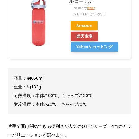
ル コーラル
created by
Rinker
NALGENE(ナルゲン)
Amazon
楽天市場
Yahooショッピング
容量：約650ml
重量：約132g
耐熱温度：本体/100℃、キャップ/120℃
耐冷温度：本体/-20℃、キャップ/0℃
片手で開け閉めできる便利さが人気のOTFシリーズ。4つのカラ
ーバリエーションが選べます。