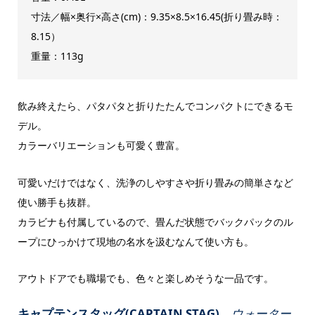
寸法／幅×奥行×高さ(cm)：9.35×8.5×16.45(折り畳み時：
8.15）
重量：113g
飲み終えたら、パタパタと折りたたんでコンパクトにできるモ
デル。
カラーバリエーションも可愛く豊富。
可愛いだけではなく、洗浄のしやすさや折り畳みの簡単さなど
使い勝手も抜群。
カラビナも付属しているので、畳んだ状態でバックパックのル
ープにひっかけて現地の名水を汲むなんて使い方も。
アウトドアでも職場でも、色々と楽しめそうな一品です。
キャプテンスタッグ(CAPTAIN STAG)
ウォーター