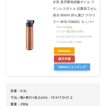
水筒 真空断熱炭酸ボトル ス
テンレスボトル 抗菌加工せん
保冷 800ml 持ち運び グロウ
ラー MTA-T080DC カッパー
created by
Rinker
タイガー魔法瓶(TIGER)
¥3,300
(2025/07/15 09:40:19時
点 Amazon調べ-
詳細)
Amazon
楽天市場
Yahooショッピング
容量：0.5L
寸法／幅×奥行×高さ(cm)：10.5×7.5×21.2
重量：290g