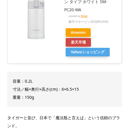
ン タイプ ホワイト SM-
PC20-WA
created by
Rinker
象印マホービン(ZOJIRUSHI)
Amazon
楽天市場
Yahooショッピング
容量：0.2L
寸法／幅×奥行×高さ(cm)：6×6.5×15
重量：150g
タイガーと並び、日本で「魔法瓶と言えば」という信頼のブラ
ンド。