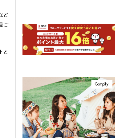
など
品ご
トと