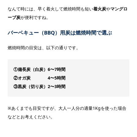
なんて時には、早く着火して燃焼時間も短い
着火炭
や
マングロ
ーブ炭
が便利ですね。
バーベキュー（BBQ）用炭は燃焼時間で選ぶ
燃焼時間の目安は、以下の通りです。
①備長炭（白炭）6〜7時間
②オガ炭 4〜5時間
③黒炭（切り炭）2〜3時間
※あくまでも目安ですが、大人一人分の適量1Kgを使った場合
などとお考えください。