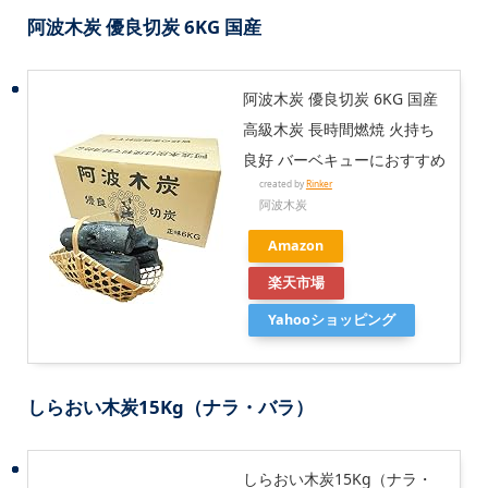
阿波木炭 優良切炭 6KG 国産
阿波木炭 優良切炭 6KG 国産
高級木炭 長時間燃焼 火持ち
良好 バーベキューにおすすめ
created by
Rinker
阿波木炭
Amazon
楽天市場
Yahooショッピング
しらおい木炭15Kg（ナラ・バラ）
しらおい木炭15Kg（ナラ・