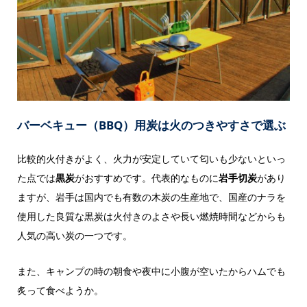
バーベキュー（BBQ）用炭は火のつきやすさで選ぶ
比較的火付きがよく、火力が安定していて匂いも少ないといっ
た点では
黒炭
がおすすめです。代表的なものに
岩手切炭
があり
ますが、岩手は国内でも有数の木炭の生産地で、国産のナラを
使用した良質な黒炭は火付きのよさや長い燃焼時間などからも
人気の高い炭の一つです。
また、キャンプの時の朝食や夜中に小腹が空いたからハムでも
炙って食べようか。