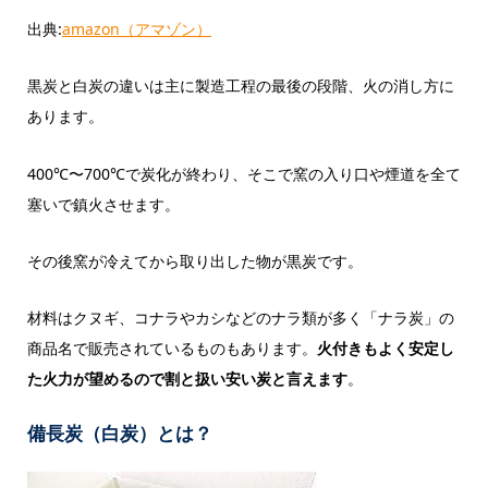
出典:
amazon（アマゾン）
黒炭と白炭の違いは主に製造工程の最後の段階、火の消し方に
あります。
400℃〜700℃で炭化が終わり、そこで窯の入り口や煙道を全て
塞いで鎮火させます。
その後窯が冷えてから取り出した物が黒炭です。
材料はクヌギ、コナラやカシなどのナラ類が多く「ナラ炭」の
商品名で販売されているものもあります。
火付きもよく安定し
た火力が望めるので割と扱い安い炭と言えます
。
備長炭（白炭）
とは？