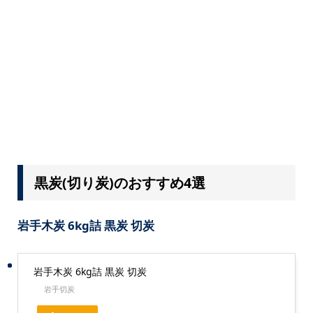
黒炭(切り炭)のおすすめ4選
岩手木炭 6kg詰 黒炭 切炭
岩手木炭 6kg詰 黒炭 切炭
岩手切炭