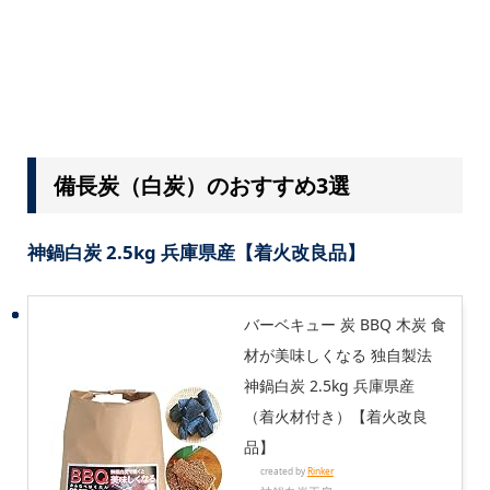
備長炭（白炭）のおすすめ3選
神鍋白炭 2.5kg 兵庫県産【着火改良品】
バーベキュー 炭 BBQ 木炭 食
材が美味しくなる 独自製法
神鍋白炭 2.5kg 兵庫県産
（着火材付き）【着火改良
品】
created by
Rinker