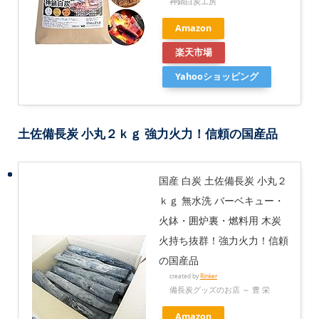
神鍋白炭工房
Amazon
楽天市場
Yahooショッピング
土佐備長炭 小丸２ｋｇ 強力火力！信頼の国産品
国産 白炭 土佐備長炭 小丸２
ｋｇ 無水洗 バーベキュー・
火鉢・囲炉裏・燃料用 木炭
火持ち抜群！強力火力！信頼
の国産品
created by
Rinker
備長炭グッズのお店 ～ 豊 栄
Amazon