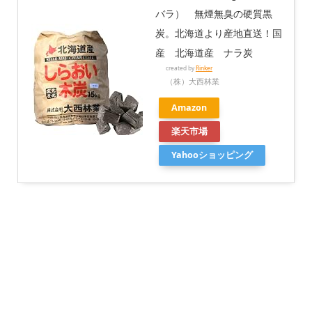
バラ） 無煙無臭の硬質黒
炭。北海道より産地直送！国
産 北海道産 ナラ炭
created by
Rinker
（株）大西林業
Amazon
楽天市場
Yahooショッピング