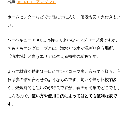
出典:
amazon（アマゾン）
ホームセンターなどで手軽に手に入り、値段も安く火付きもよ
い。
バーベキュー(BBQ)には持って来いなマングローブ炭ですが、
そもそもマングローブとは、海水と淡水が混ざり合う場所、
【汽水域】と言うエリアに生える植物の総称です。
よって材質や特徴は一口にマングローブ炭と言っても様々。言
わば炭の詰め合わせのようなものです。匂いや煙が比較的多
く、燃焼時間も短いのが特長ですが、着火が簡単でどこでも手
に入るので、
使い方や使用目的によってはとても便利な炭で
す
。