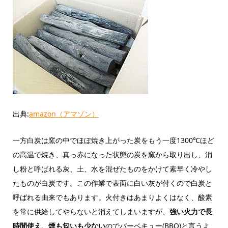
出典:
amazon（アマゾン）
一方白炭は窯の中でほぼ焼き上がった炭をもう一度1300℃ほど
の高温で焼き、真っ赤になった状態の炭を窯から取り出し、消
し粉と呼ばれる灰、土、水を混ぜたものをかけて素早く冷やし
たものが白炭です。この作業で表面に白い灰が付くので白炭と
呼ばれる由来でもあります。火付きはあまりよくはなく、酸素
を常に供給してやらないと消えてしまいますが、
強い火力で長
時間使え、煙も匂いも少ない
のでバーベキュー
(BBQ)と
言うよ