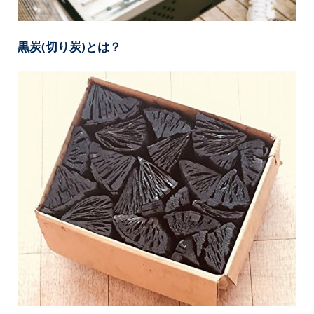
黒炭(切り炭)
とは？