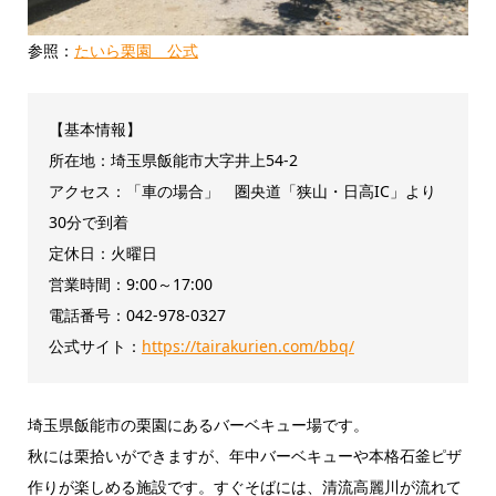
参照：
たいら栗園 公式
【基本情報】
所在地：埼玉県飯能市大字井上54-2
アクセス：「車の場合」 圏央道「狭山・日高IC」より
30分で到着
定休日：火曜日
営業時間：9:00～17:00
電話番号：042-978-0327
公式サイト：
https://tairakurien.com/bbq/
埼玉県飯能市の栗園にあるバーベキュー場です。
秋には栗拾いができますが、年中バーベキューや本格石釜ピザ
作りが楽しめる施設です。すぐそばには、清流高麗川が流れて