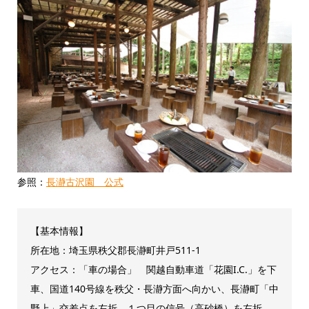
参照：
長瀞古沢園 公式
【基本情報】
所在地：埼玉県秩父郡長瀞町井戸511-1
アクセス：「車の場合」 関越自動車道「花園I.C.」を下
車、国道140号線を秩父・長瀞方面へ向かい、長瀞町「中
野上」交差点を左折。１つ目の信号（高砂橋）を左折