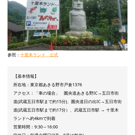
参照：
十里木ランド 公式
【基本情報】
所在地：東京都あきる野市戸倉1376
アクセス：「車の場合」 圏央道あきる野IC→五日市街
道(武蔵五日市駅まで約15分)、圏央道日の出IC→五日市街
道(武蔵五日市駅まで約17分）、武蔵五日市駅 → 十里木
ランドへ約4kmで到着
営業時間：9:30～16:00