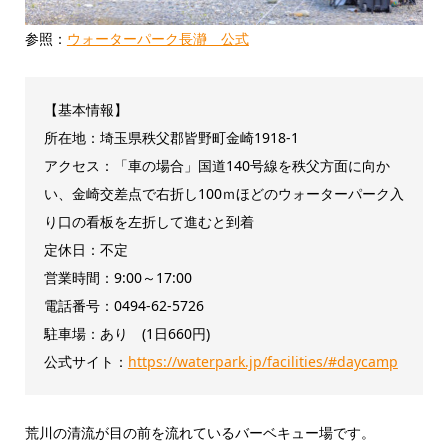
参照：
ウォーターパーク長瀞 公式
【基本情報】
所在地：埼玉県秩父郡皆野町金崎1918-1
アクセス：「車の場合」国道140号線を秩父方面に向か
い、金崎交差点で右折し100ｍほどのウォーターパーク入
り口の看板を左折して進むと到着
定休日：不定
営業時間：9:00～17:00
電話番号：0494-62-5726
駐車場：あり (1日660円)
公式サイト：
https://waterpark.jp/facilities/#daycamp
荒川の清流が目の前を流れているバーベキュー場です。