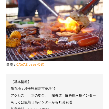
参照：
CAWAZ base 公式
【基本情報】
所在地：埼玉県日高市栗坪46
アクセス：「車の場合」 圏央道 圏央鶴ヶ島インター
もしくは飯能日高インターから15分到着
営業時間：10:00～18:00