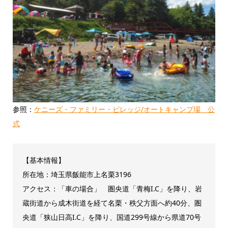
参照：
ケニーズ・ファミリー・ビレッジ/オートキャンプ場 公
式
【基本情報】
所在地：埼玉県飯能市上名栗3196
アクセス：「車の場合」 圏央道「青梅I.C」を降り、岩
蔵街道から成木街道を経て名栗・秩父方面へ約40分、圏
央道「狭山日高I.C」を降り、国道299号線から県道70号