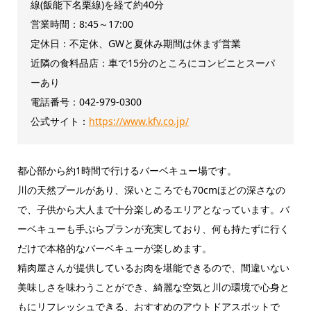
線(飯能下名栗線)を経て約40分
営業時間：8:45～17:00
定休日：不定休、GWと夏休み期間は休まず営業
近隣の食料品店：車で15分のところにコンビニとスーパ
ーあり
電話番号：042-979-0300
公式サイト：
https://www.kfv.co.jp/
都心部から約1時間で行けるバーベキュー場です。
川の天然プールがあり、深いところでも70cmほどの深さなの
で、子供から大人まで十分楽しめるエリアとなっています。バ
ーベキューも手ぶらプランが充実しており、何も持たずに行く
だけで本格的なバーベキューが楽しめます。
精肉屋さんが提供しているお肉を堪能できるので、間違いない
美味しさを味わうことができ、綺麗な空気と川の環境で心身と
もにリフレッシュできる、おすすめのアウトドアスポットで