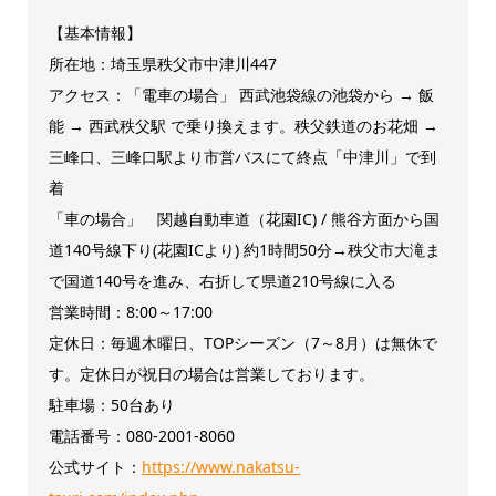
【基本情報】
所在地：埼玉県秩父市中津川447
アクセス：「電車の場合」 西武池袋線の池袋から → 飯
能 → 西武秩父駅 で乗り換えます。秩父鉄道のお花畑 →
三峰口、三峰口駅より市営バスにて終点「中津川」で到
着
「車の場合」 関越自動車道（花園IC) / 熊谷方面から国
道140号線下り(花園ICより) 約1時間50分→秩父市大滝ま
で国道140号を進み、右折して県道210号線に入る
営業時間：8:00～17:00
定休日：毎週木曜日、TOPシーズン（7～8月）は無休で
す。定休日が祝日の場合は営業しております。
駐車場：50台あり
電話番号：080-2001-8060
公式サイト：
https://www.nakatsu-