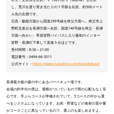
し、荒川を渡り突き当たりのＴ字路を右折。約500メート
ル先の左側です。
日高・飯能方面から国道299号線を秩父方面へ。秩父市上
野町交差点を長瀞方面へ右折。国道140号線を秩父・長瀞
方面へ向かい、寄居皆野バイパスに入り最初のインター
皆野・長瀞IC下車して直進５分ほどです。
受付時間：8:30～21:00
電話番号：0494-66-3511
公式サイト：
https://www.nagatoro.com/bbq/#about
長瀞最大級の森の中にあるバーベキュー場です。
会場の約半分の席は、屋根がついているので雨の心配もなく安
心です。手ぶらコースが準備されていて、5コースの中から選
べるシステムになっています。お肉・野菜などの食材の質や量
がコースごとに異なっているので、選ぶのも楽しめますよ。