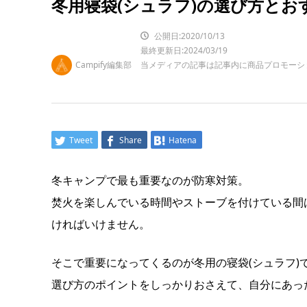
冬用寝袋(シュラフ)の選び方とお
公開日:2020/10/13
最終更新日:2024/03/19
Campify編集部
当メディアの記事は記事内に商品プロモーシ
Tweet
Share
Hatena
冬キャンプで最も重要なのが防寒対策。
焚火を楽しんでいる時間やストーブを付けている間
ければいけません。
そこで重要になってくるのが冬用の寝袋(シュラフ
)
選び方のポイントをしっかりおさえて、自分にあった