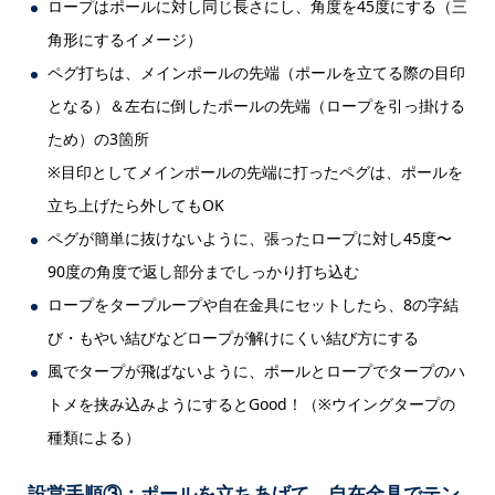
ロープはポールに対し同じ長さにし、角度を45度にする（三
角形にするイメージ）
ペグ打ちは、メインポールの先端（ポールを立てる際の目印
となる）＆左右に倒したポールの先端（ロープを引っ掛ける
ため）の3箇所
※目印としてメインポールの先端に打ったペグは、ポールを
立ち上げたら外してもOK
ペグが簡単に抜けないように、張ったロープに対し45度〜
90度の角度で返し部分までしっかり打ち込む
ロープをタープループや自在金具にセットしたら、8の字結
び・もやい結びなどロープが解けにくい結び方にする
風でタープが飛ばないように、ポールとロープでタープのハ
トメを挟み込みようにするとGood！（※ウイングタープの
種類による）
設営手順③：ポールを立ちあげて、自在金具でテン