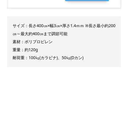
サイズ：長さ400㎝×幅3㎝×厚さ1.4ｍｍ ※長さ最小約200
㎝～最大約400㎝まで調節可能
素材：ポリプロピレン
重量：約120g
耐荷重：100㎏(カラビナ)、50㎏(Dカン)