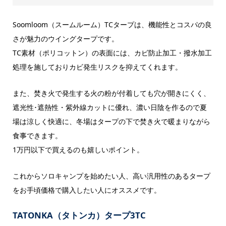
Soomloom（スームルーム）TCタープは、機能性とコスパの良
さが魅力のウイングタープです。
TC素材（ポリコットン）の表面には、カビ防止加工・撥水加工
処理を施しておりカビ発生リスクを抑えてくれます。
また、焚き火で発生する火の粉が付着しても穴が開きにくく、
遮光性･遮熱性・紫外線カットに優れ、濃い日陰を作るので夏
場は涼しく快適に、冬場はタープの下で焚き火で暖まりながら
食事できます。
1万円以下で買えるのも嬉しいポイント。
これからソロキャンプを始めたい人、高い汎用性のあるタープ
をお手頃価格で購入したい人にオススメです。
TATONKA（タトンカ）タープ3TC