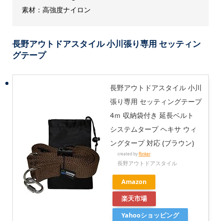
素材：高強度ナイロン
長野アウトドアスタイル 小川張り専用 セッティン
グテープ
長野アウトドアスタイル 小川
張り専用 セッティングテープ
4ｍ 収納袋付き 延長ベルト
システムタープ ヘキサ ウィ
ングタープ 対応 (ブラウン)
created by
Rinker
長野アウトドアスタイル
Amazon
楽天市場
Yahooショッピング