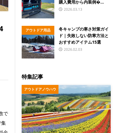
購入費用から内装例�...
2026.03.13
4
冬キャンプの寒さ対策ガイ
アウトドア用品
ド｜失敗しない防寒方法と
おすすめアイテム15選
2026.02.03
特集記事
アウトドアノウハウ
数で
で集
料金