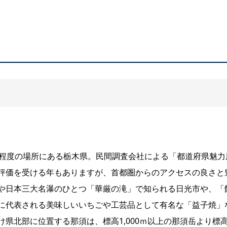
分程度の場所にある栃木県。民間調査会社による「都道府県魅力
評価を受ける年もありますが、首都圏からのアクセスの良さと
や
日本三大名瀑のひとつ
「華厳の滝」で知られる日光市や、「
に代表される美味しいいちごや工芸品として有名な「益子焼」
県北部に位置する那須は、標高1,000ｍ以上の那須岳より標