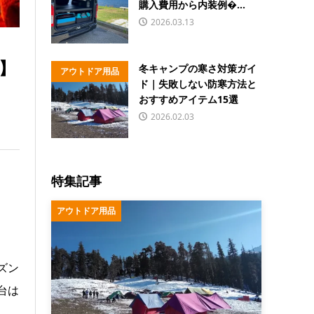
購入費用から内装例�...
2026.03.13
】
冬キャンプの寒さ対策ガイ
アウトドア用品
ド｜失敗しない防寒方法と
おすすめアイテム15選
2026.02.03
特集記事
アウトドア用品
ズン
台は