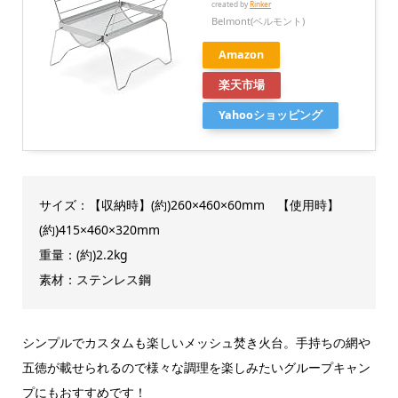
created by
Rinker
Belmont(ベルモント)
Amazon
楽天市場
Yahooショッピング
サイズ：【収納時】(約)260×460×60mm 【使用時】
(約)415×460×320mm
重量：(約)2.2kg
素材：ステンレス鋼
シンプルでカスタムも楽しいメッシュ焚き火台。手持ちの網や
五徳が載せられるので様々な調理を楽しみたいグループキャン
プにもおすすめです！