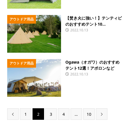
【焚き火に強い！】テンティピ
アウトドア用品
のおすすめテント10...
2022.10.13
Ogawa（オガワ）のおすすめ
アウトドア用品
テント12選！アポロンなど
2022.10.13
1
2
3
4
…
10

