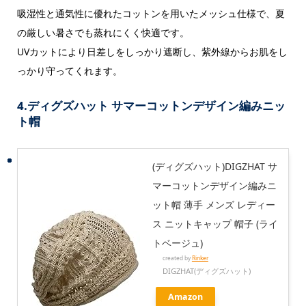
吸湿性と通気性に優れたコットンを用いたメッシュ仕様で、夏
の厳しい暑さでも蒸れにくく快適です。
UVカットにより日差しをしっかり遮断し、紫外線からお肌をし
っかり守ってくれます。
4.ディグズハット サマーコットンデザイン編みニッ
ト帽
(ディグズハット)DIGZHAT サ
マーコットンデザイン編みニ
ット帽 薄手 メンズ レディー
ス ニットキャップ 帽子 (ライ
トベージュ)
created by
Rinker
DIGZHAT(ディグズハット)
Amazon