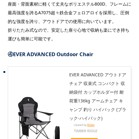
座面・背面素材に軽くて丈夫なポリエステル800D、フレームに
最高強度を誇るA7075超々鉄合金フェロアロイを採用し、圧倒
的な強度を誇り、アウトドアでの使用に向いています。
折りたたみ式なので、安定した座り心地で収納も楽にでき持ち
運びも簡単に可能です。
④
EVER ADVANCED Outdoor Chair
EVER ADVANCED アウトドア
チェア 収束式 コンパクト 収
納袋付 カップホルダー付 耐
荷重136kg アームチェア キ
ャンプ 釣り ハイバック (ブラ
ック-ハイバック)
created by
Rinker
TIMBER RIDGE