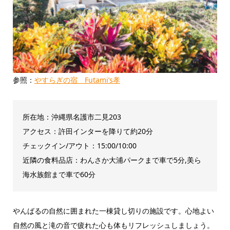
参照：
やすらぎの宿 Futami’s孝
所在地：沖縄県名護市二見203
アクセス：許田インターを降りて約20分
チェックイン/アウト：15:00/10:00
近隣の食料品店：わんさか大浦パークまで車で5分,美ら
海水族館まで車で60分
やんばるの自然に囲まれた一棟貸し切りの施設です。心地よい
自然の風と滝の音で疲れた心も体もリフレッシュしましょう。