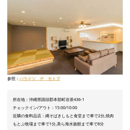
参照：
パライソ デ モトブ
所在地：沖縄県国頭郡本部町谷茶436-1
チェックイン/アウト：15:00/10:00
近隣の食料品店：縄そばきしもと食堂まで車で2分,焼肉
もとぶ牧場まで車で1分,美ら海水族館まで車で8分