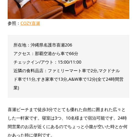
参照：
COZY喜瀬
所在地：沖縄県名護市喜瀬206
アクセス：那覇空港から車で66分
チェックイン/アウト：15:00/11:00
近隣の食料品店：ファミリーマート車で2分,マクドナル
ド車で11分,すき家車で13分,A&W車で12分(全て24時間営
業)
喜瀬ビーチまで徒歩3分でとても優れた自然に囲まれた広々と
した一軒家です。寝室は3つ、10名様まで宿泊可能です。24時
間営業のお店が近くにあるのでちょっと小腹が空いた時とか何
かあった時に便利です。