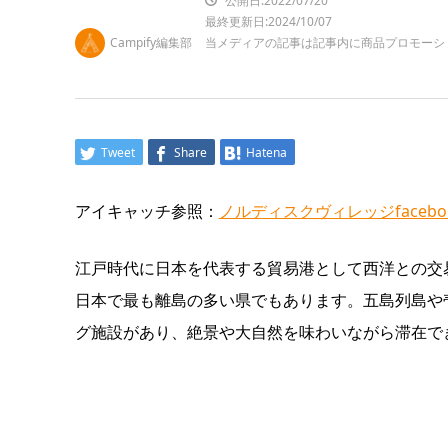
公開日:2022/07/20
最終更新日:2024/10/07
Campify編集部
当メディアの記事は記事内に商品プロモーシ
Tweet
Share
Hatena
アイキャッチ参照：
ノルディスクヴィレッジfacebo
江戸時代に日本を代表する貿易港として西洋との交
日本で最も離島の多い県でもあります。五島列島や
グ施設があり、絶景や大自然を味わいながら滞在で