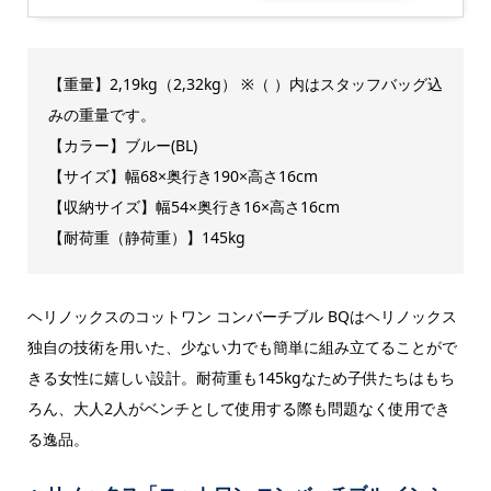
【重量】2,19kg（2,32kg） ※（ ）内はスタッフバッグ込
みの重量です。
【カラー】ブルー(BL)
【サイズ】幅68×奥行き190×高さ16cm
【収納サイズ】幅54×奥行き16×高さ16cm
【耐荷重（静荷重）】145kg
ヘリノックスのコットワン コンバーチブル BQはヘリノックス
独自の技術を用いた、少ない力でも簡単に組み立てることがで
きる女性に嬉しい設計。耐荷重も145kgなため子供たちはもち
ろん、大人2人がベンチとして使用する際も問題なく使用でき
る逸品。