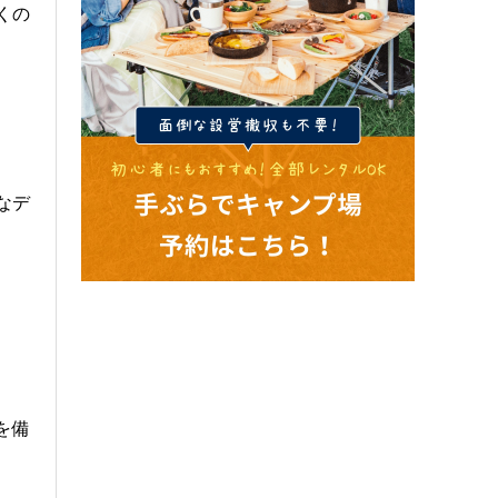
くの
なデ
を備