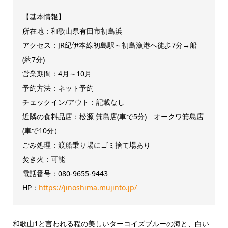
【基本情報】
所在地：和歌山県有田市初島浜
アクセス：JR紀伊本線初島駅～初島漁港へ徒歩7分→船
(約7分)
営業期間：4月～10月
予約方法：ネット予約
チェックイン/アウト：記載なし
近隣の食料品店：松源 箕島店(車で5分) オークワ箕島店
(車で10分）
ごみ処理：渡船乗り場にゴミ捨て場あり
焚き火：可能
電話番号：080‐9655‐9443
HP：
https://jinoshima.mujinto.jp/
和歌山1と言われる程の美しいターコイズブルーの海と、白い