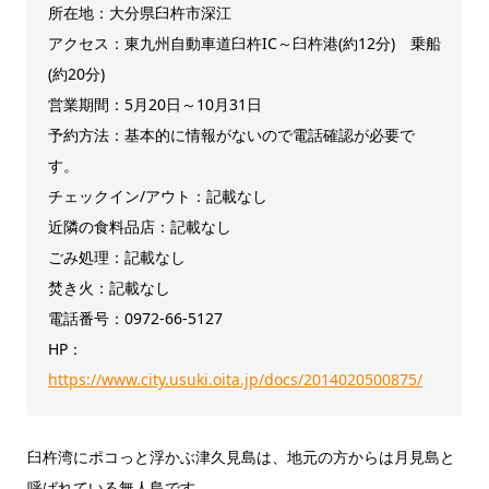
所在地：大分県臼杵市深江
アクセス：東九州自動車道臼杵IC～臼杵港(約12分) 乗船
(約20分)
営業期間：5月20日～10月31日
予約方法：基本的に情報がないので電話確認が必要で
す。
チェックイン/アウト：記載なし
近隣の食料品店：記載なし
ごみ処理：記載なし
焚き火：記載なし
電話番号：0972-66-5127
HP：
https://www.city.usuki.oita.jp/docs/2014020500875/
臼杵湾にポコっと浮かぶ津久見島は、地元の方からは月見島と
呼ばれている無人島です。