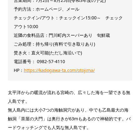
営業期間：7月2日～8月25日(令和3年度の予定)
予約方法：ホームページ、メール
チェックイン/アウト：チェックイン15:00～ チェック
アウト10:00
近隣の食料品店：門川町内スーパーあり 旬鮮蔵
ごみ処理：持ち帰り(有料で引き取りあり)
焚き火：直火可能(ただし海沿いで)
電話番号： 0982‐57‐4110
HP：
https://kadogawa-ta.com/otojima/
太平洋からの暖流が流れる宮崎の、広々した海を一望できる無
人島です。
無人島内には大小7つの海触洞穴があり、中でも乙島最大の海
触洞「茶屋の大門」は奥行きが63mもあるので神秘的です。バ
ードウォッチングでも人気な無人島です。