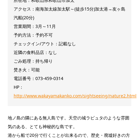
所在地：和歌山県和歌山市加太
アクセス：南海加太線加太駅～(徒歩15分)加太港→友ヶ島
汽船(20分)
営業期間：3月～11月
予約方法：予約不可
チェックイン/アウト：記載なし
近隣の食料品店：なし
ごみ処理：持ち帰り
焚き火：可能
電話番号：073-459-0314
HP：
http://www.wakayamakanko.com/sightseeing/nature2.html
地ノ島の隣にある無人島です。天空の城ラピュタのような雰囲
気のある、とても神秘的な島です。
港から船で20分で行くことが出来るので、歴史・廃墟好きの方