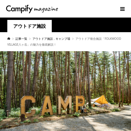
アウトドア施設
記事一覧
アウトドア施設
,
キャンプ場
アウトドア複合施設「FOLKWOOD
VILLAGE八ヶ岳」の魅力を徹底解説！